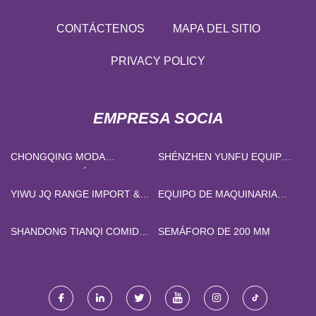
CONTÁCTENOS
MAPA DEL SITIO
PRIVACY POLICY
EMPRESA SOCIA
CHONGQING MODA
SHÉNZHEN YUNFU EQUIPO
BIOTECNOLOGÍA CO., LTD
CO., LIMITADO
YIWU JQ RANGE IMPORT &
EQUIPO DE MAQUINARIA
EXPORT CO., LTD
CO., LTD. DE SHANGHAI
YIXUAN
SHANDONG TIANQI COMIDA
SEMÁFORO DE 200 MM
CO., LIMITADO