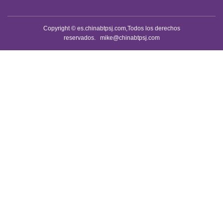
Copyright © es.chinabtpsj.com,Todos los derechos
reservados.
mike@chinabtpsj.com