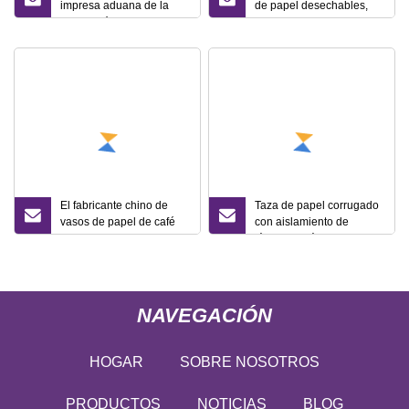
impresa aduana de la
de papel desechables,
ondulación grabada en
Material grueso, taza de
relieve del vaso para
café, leche, té, se puede
beber
imprimir con logotipo,
taza de papel con patrón
de texto
El fabricante chino de
Taza de papel corrugado
vasos de papel de café
con aislamiento de
para bebidas calientes de
fábrica de fábrica para
una sola pared de 12 oz
taza de café caliente, taza
es popular entre muchas
de té, taza de agua
personas
NAVEGACIÓN
HOGAR
SOBRE NOSOTROS
PRODUCTOS
NOTICIAS
BLOG