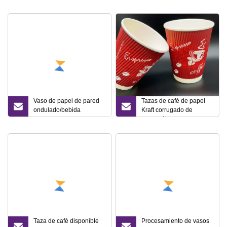
con Colador
agua de vino
Vaso de papel de pared
Tazas de café de papel
ondulado/bebida
Kraft corrugado de
caliente/vasos de papel
impresión personalizada
de taza de café
Tazas de café de papel
ondulado desechables
Taza de café disponible
Procesamiento de vasos