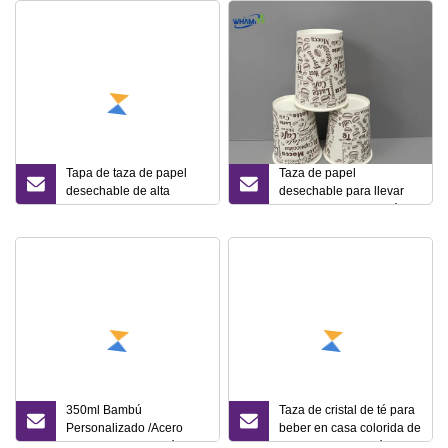
Tapa de taza de papel
Taza de papel
desechable de alta
desechable para llevar
calidad 8 oz 12 oz 16 oz
Taza de papel de café
Tazas de café de papel
para beber con tapas
de pared doble
para evitar fugas
desechables con tapas
350ml Bambú
Taza de cristal de té para
Personalizado /Acero
beber en casa colorida de
Inoxidable / Vaso Térmico
10 oz tazas de café de