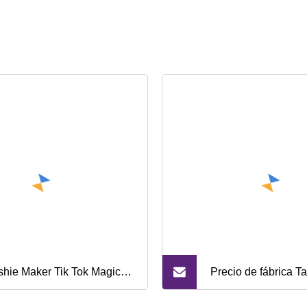
shie Maker Tik Tok Magic
Precio de fábrica T
ck Frozen Smoothies Taza
papel libre de plást