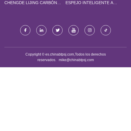
LIMITADO
CHENGDE LIJING CARBÓN
ESPEJO INTELIGENTE A
ACTIVADO MANUFACTURING
GRANEL
CO., LTD
Copyright © es.chinabtpsj.com,Todos los derechos
reservados.
mike@chinabtpsj.com