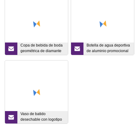
Copa de bebida de boda
Botella de agua deportiva
geométrica de diamante
de aluminio promocional
de color transparente
de 17 oz
creativa diseño único
agua jugo vino tallos
whisky vasos para
batidos
Vaso de batido
desechable con logotipo
personalizado al por
mayor de plástico con asa