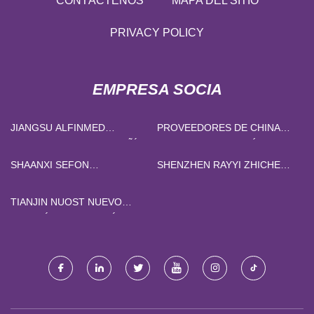
CONTÁCTENOS
MAPA DEL SITIO
PRIVACY POLICY
EMPRESA SOCIA
JIANGSU ALFINMED
PROVEEDORES DE CHINA
INSTRUMENTOS COMPAÑÍA,
PIEZAS DE FUNDICIÓN DE
LIMITADO
SOL DE SÍLICE
SHAANXI SEFON
SHENZHEN RAYYI ZHICHENG
ELECTRICAL EQUIPO CO.,
PLEXIGLASS PRODUCTOS
LIMITADO.
CO., LIMITADO.
TIANJIN NUOST NUEVO
ENERGÍA TECNOLOGÍA CO.,
LTD