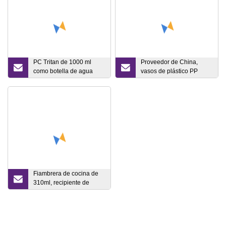
PC Tritan de 1000 ml
Proveedor de China,
como botella de agua
vasos de plástico PP
para exteriores, taza para
transparentes
deportes, taza para
desechables de
batidos de gimnasio con
Guangzhou con vaso de
funda para taza
jugo con tapa
Fiambrera de cocina de
310ml, recipiente de
vidrio para microondas,
recipiente de vidrio para
frutas y verduras con tapa