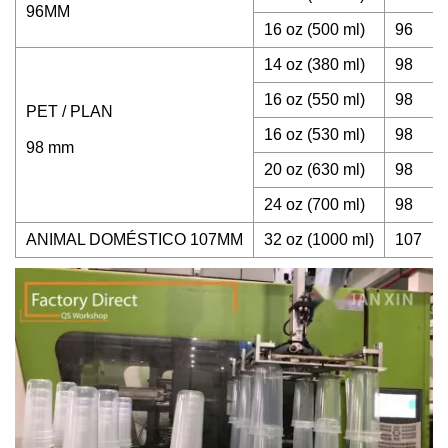
96MM
16 oz (500 ml)
96
14 oz (380 ml)
98
16 oz (550 ml)
98
PET / PLAN
16 oz (530 ml)
98
98 mm
20 oz (630 ml)
98
24 oz (700 ml)
98
ANIMAL DOMÉSTICO 107MM
32 oz (1000 ml)
107