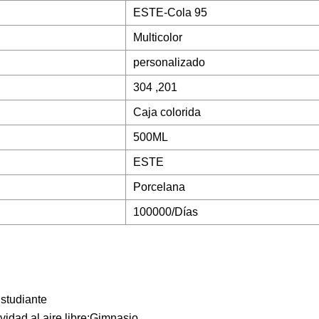
ESTE-Cola 95
Multicolor
personalizado
304 ,201
Caja colorida
500ML
ESTE
Porcelana
100000/Días
Estudiante
vidad al aire libre:Gimnasio