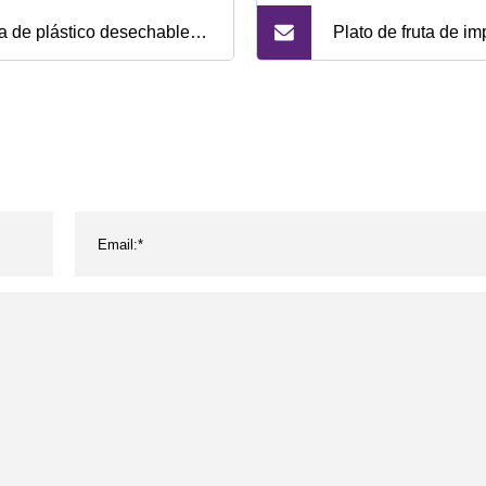
a de plástico desechable
Plato de fruta de i
nca transparente impresa
almidón de maíz de 
 logotipo personalizado,
ida, bebida, coque, jugo, té
urbujas, té de la leche,
 de plástico para llevar