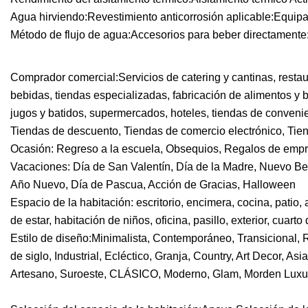
Agua hirviendo:Revestimiento anticorrosión aplicable:Equip
Método de flujo de agua:Accesorios para beber directamen
Comprador comercial:Servicios de catering y cantinas, restaur
bebidas, tiendas especializadas, fabricación de alimentos y 
jugos y batidos, supermercados, hoteles, tiendas de convenie
Tiendas de descuento, Tiendas de comercio electrónico, Tien
Ocasión: Regreso a la escuela, Obsequios, Regalos de empre
Vacaciones: Día de San Valentín, Día de la Madre, Nuevo Be
Año Nuevo, Día de Pascua, Acción de Gracias, Halloween
Espacio de la habitación: escritorio, encimera, cocina, patio, a
de estar, habitación de niños, oficina, pasillo, exterior, cuar
Estilo de diseño:Minimalista, Contemporáneo, Transicional
de siglo, Industrial, Ecléctico, Granja, Country, Art Decor, Asi
Artesano, Suroeste, CLÁSICO, Moderno, Glam, Morden Luxur