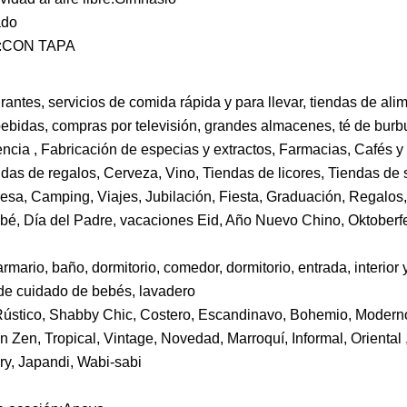
ado
te:CON TAPA
antes, servicios de comida rápida y para llevar, tiendas de ali
bebidas, compras por televisión, grandes almacenes, té de burb
ncia , Fabricación de especias y extractos, Farmacias, Cafés y 
das de regalos, Cerveza, Vino, Tiendas de licores, Tiendas de 
sa, Camping, Viajes, Jubilación, Fiesta, Graduación, Regalos
bé, Día del Padre, vacaciones Eid, Año Nuevo Chino, Oktoberfe
rmario, baño, dormitorio, comedor, dormitorio, entrada, interior y
to de cuidado de bebés, lavadero
, Rústico, Shabby Chic, Costero, Escandinavo, Bohemio, Moder
an Zen, Tropical, Vintage, Novedad, Marroquí, Informal, Oriental , 
y, Japandi, Wabi-sabi